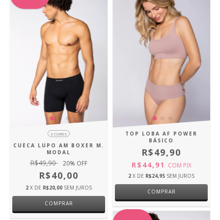
TOP LOBA AF POWER
3 CORES
BÁSICO
CUECA LUPO AM BOXER M.
R$49,90
MODAL
R$49,90
20
% OFF
R$44,91
COM
PIX
R$40,00
2
X DE
R$24,95
SEM JUROS
2
X DE
R$20,00
SEM JUROS
COMPRAR
COMPRAR