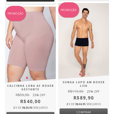
PROMOÇÃO
PROMOÇÃO
SUNGA LUPO AM BOXER
CALCINHA LOBA AF BOXER
LISA
GESTANTE
R$119,90
25
% OFF
R$59,90
33
% OFF
R$89,90
R$40,00
2
X DE
R$44,95
SEM JUROS
2
X DE
R$20,00
SEM JUROS
COMPRAR