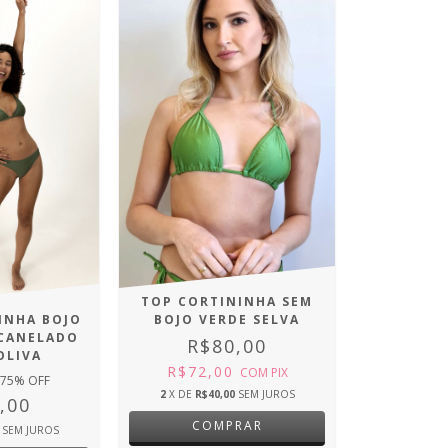
TOP CORTININHA SEM
BOJO VERDE SELVA
INHA BOJO
 CANELADO
R$80,00
OLIVA
R$72,00
COM
PIX
75
% OFF
2
X DE
R$40,00
SEM JUROS
,00
COMPRAR
SEM JUROS