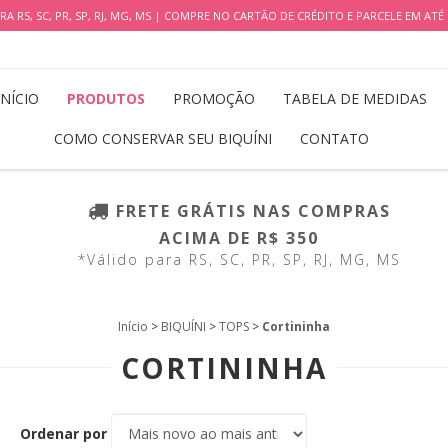
RA RS, SC, PR, SP, RJ, MG, MS | COMPRE NO CARTÃO DE CRÉDITO E PARCELE EM AT
INÍCIO
PRODUTOS
PROMOÇÃO
TABELA DE MEDIDAS
COMO CONSERVAR SEU BIQUÍNI
CONTATO
FRETE GRÁTIS NAS COMPRAS
ACIMA DE R$ 350
*Válido para RS, SC, PR, SP, RJ, MG, MS
Início
>
BIQUÍNI
>
TOPS
>
Cortininha
CORTININHA
Ordenar por