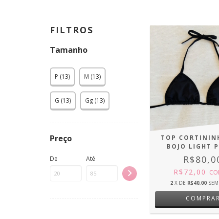
FILTROS
Tamanho
P (13)
M (13)
G (13)
Gg (13)
Preço
TOP CORTININ
BOJO LIGHT 
R$80,0
De
Até
R$72,00
CO
2
X DE
R$40,00
SEM
COMPRA