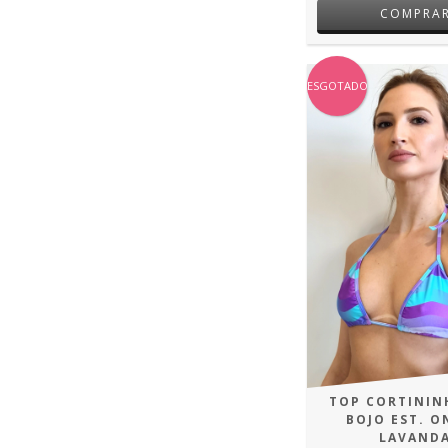
COMPRA
ESGOTADO
TOP CORTININ
BOJO EST. O
LAVAND