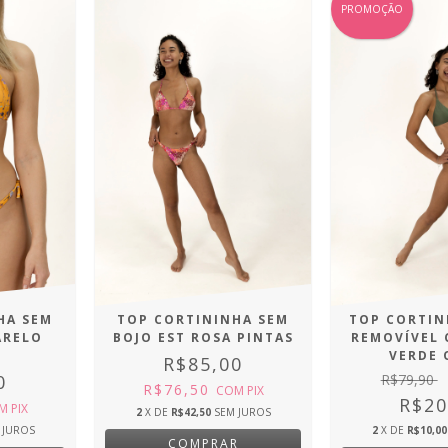
PROMOÇÃO
HA SEM
TOP CORTININHA SEM
TOP CORTIN
ARELO
BOJO EST ROSA PINTAS
REMOVÍVEL
VERDE 
R$85,00
0
R$79,90
R$76,50
COM
PIX
R$20
M
PIX
2
X DE
R$42,50
SEM JUROS
 JUROS
2
X DE
R$10,00
COMPRAR