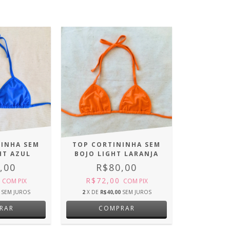
NINHA SEM
TOP CORTININHA SEM
HT AZUL
BOJO LIGHT LARANJA
,00
R$80,00
0
R$72,00
COM
PIX
COM
PIX
SEM JUROS
2
X DE
R$40,00
SEM JUROS
RAR
COMPRAR