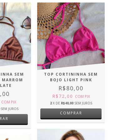
NINHA SEM
TOP CORTININHA SEM
T MARROM
BOJO LIGHT PINK
LATE
R$80,00
,00
R$72,00
COM
PIX
0
COM
PIX
2
X DE
R$40,00
SEM JUROS
SEM JUROS
COMPRAR
RAR