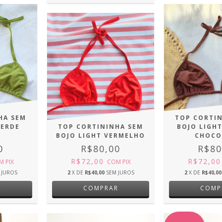
HA SEM
TOP CORTI
VERDE
TOP CORTININHA SEM
BOJO LIGH
BOJO LIGHT VERMELHO
CHOCO
0
R$80,00
R$80
R$72,00
R$72,0
M
PIX
COM
PIX
 JUROS
2
X DE
R$40,00
SEM JUROS
2
X DE
R$40,00
R
COMPRAR
COMP