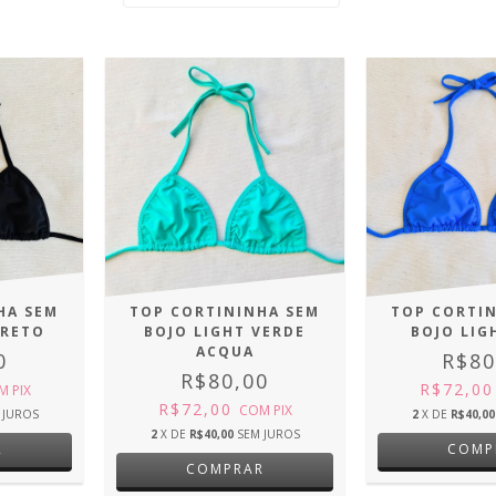
HA SEM
TOP CORTININHA SEM
TOP CORTI
PRETO
BOJO LIGHT VERDE
BOJO LIG
ACQUA
0
R$80
R$80,00
R$72,0
M
PIX
R$72,00
COM
PIX
 JUROS
2
X DE
R$40,00
2
X DE
R$40,00
SEM JUROS
R
COMP
COMPRAR