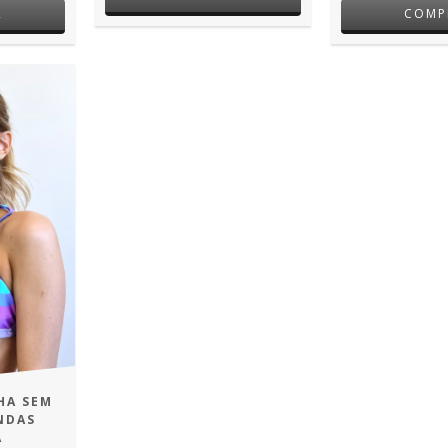
R
COMP
HA SEM
NDAS
A