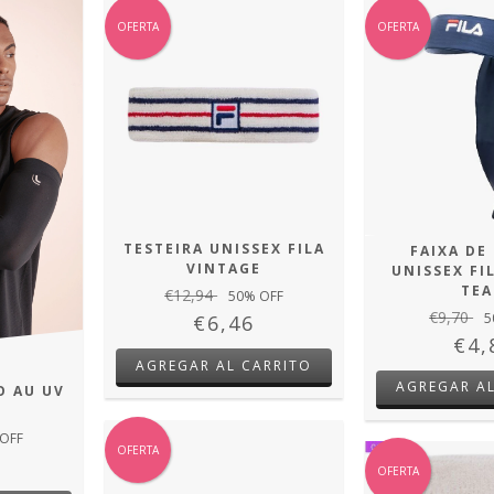
OFERTA
OFERTA
TESTEIRA UNISSEX FILA
FAIXA DE
VINTAGE
UNISSEX FI
TE
€12,94
50
% OFF
€9,70
5
€6,46
€4,
AGREGAR A
O AU UV
X
OFF
OFERTA
OFERTA