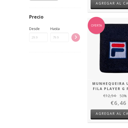
AGREGAR AL C
Precio
OFERTA
Desde
Hasta
MUNHEQUEIRA 
FILA PLAYER G 
€12,94
50
% 
€6,46
AGREGAR AL C