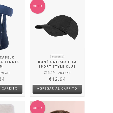
OFERTA
 CABELO
3 COLORES
LA TENNIS
BONÉ UNISSEX FILA
AM
SPORT STYLE CLUB
€16,19
0
% OFF
20
% OFF
84
€12,94
L CARRITO
AGREGAR AL CARRITO
OFERTA