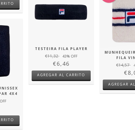
ARRITO
TESTEIRA FILA PLAYER
MUNHEQUEIR
€11,32
43
% OFF
FILA V
€6,46
€14,57
€8,
AGREGAR AL CARRITO
UNISSEX
PAR 4X4
OFF
ARRITO