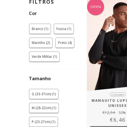
FILTROS
OFERTA
Cor
Branco (1)
Fuscia (1)
Marinho (2)
Preto (4)
Verde Militar (1)
Tamanho
G (33-37cm) (1)
2 COLORES
MANGUITO LUP
UNISSE
M (28-32cm) (1)
€12,94
50
% 
€6,46
P (23-27cm) (1)