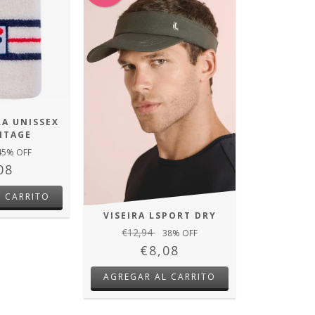
A UNISSEX
INTAGE
45
% OFF
08
VISEIRA LSPORT DRY
€12,94
38
% OFF
€8,08
AGREGAR AL CARRITO