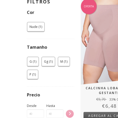
FILTROS
OFERTA
Cor
Nude (1)
Tamanho
G (1)
Gg (1)
M (1)
P (1)
CALCINHA LOB
GESTANT
Precio
€9,70
33
% 
€6,48
Desde
Hasta
AGREGAR AL C