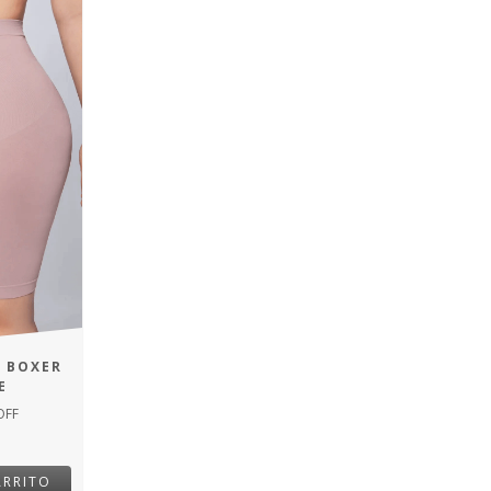
A BOXER
E
OFF
ARRITO